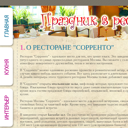
1.
О РЕСТОРАНЕ "СОРРЕНТО"
Ресторан "Сорренто" - идеальное место для тех, кто ценит изыск. Это заведе
титул одного из самых превосходных ресторанов Москвы. Вы сможете с голо
атмосферу невероятного дружелюбия, тепла и легкого настроения.
В "Сорренто" можно одинаково роскошно провести и романтический вечер, 
случаю какого-нибудь важного события. Все здесь располагает к длительным
А дизайн интерьера этого чудесного ресторана Москвы только добавляет ша
В "Сорренто" открыты
итальянские залы
, шеф-повар которых предложит го
блюда. Изысканные блюда придутся по вкусу даже самым взыскательным гур
кухни зедсь гостям предложат блюда европейской, итальянской, японской и 
кухни.
Ресторан Москвы "Сорренто" - идеальное место для веселой вечеринки, свида
спокойных бесед за чашечкой кофе. Кроме того, это заведение чудесно подой
банкета и деловой встречи.
В заведении открыт
karaoke-зал
. Он рассчитан на проведение разнообразны
мероприятий, дружеских встреч и деловых переговоров, презентаций проект
выставок, дней рождения, детских праздников, свадеб, выпускных балов и юб
250 мест (для организации фуршета) или 150 мест (для проведения банкета)