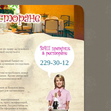
ние по праву заслуживает
вой окунуться в
229-30-12
и шумный банкет по
 и душевным посиделкам.
рма.
стям испробовать новые
манам. Кроме авторской
средиземноморской
ния за бокалом вина,
дет для организации
х корпоративных
ов, пресс-конференций,
илеев. Зал рассчитан на
. Он оформлен в теплых