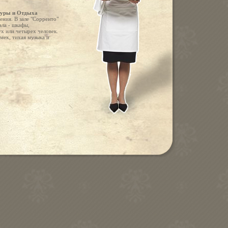
туры и Отдыха
ения. В зале "Сорренто"
ала - шкафы,
ух или четырех человек.
мех, тихая музыка и